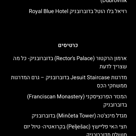
Dubrovnik)
רויאל בלו הוטל בדוברובניק Royal Blue Hotel
כרטיסים
ארמון הרקטור (Rector's Palace) בדוברובניק- כל מה
שצריך לדעת
מדרגות Jesuit Staircase בדוברובניק – גרם המדרגות
ממשחקי הכס
המנזר הפרנציסקני (Franciscan Monastery)
בדוברובניק
מגדל מינצ'טה (Minčeta Tower) בדוברובניק
חצי האי פליישץ (Pelješac) בקרואטיה- טיול יום
מושלם מדוברובניק