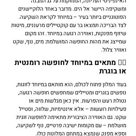
האינפיניטי העליונה, הממוקמת על גג המבנה
ומשקיפה היישר אל הים. מדובר באחד הלוקיישנים
הפוטוגניים ביותר בעיר – במיוחד לקראת השקיעה.
לצד הבריכה תמצאו בר עם קוקטיילים מרעננים, מיטות
שיזוף מפנקות, ואווירה רגועה במיוחד. זהו מקום
שמייצג את מהות החופשה המושלמת: מים, נוף, שקט
ואוויר צלול.
🧘‍♂️ מתאים במיוחד לחופשה רומנטית
או בוגרת
בעוד המלון פתוח לכולם, הוא מותאם במיוחד לזוגות,
נופשים בוגרים ומטיילים שמחפשים חופשה רגועה,
נטולת רעש והפרעות. אין כאן מגלשות מים או
פעילויות רועשות – אלא אינטימיות, שלווה, וסטייל
שקט. גם האווירה הציבורית מתאימה לחופשה זוגית
מושלמת – עם מקומות ישיבה פרטיים, נוף לשקיעה,
וספא מפנק שנמצא במתחם המלונות כולו.