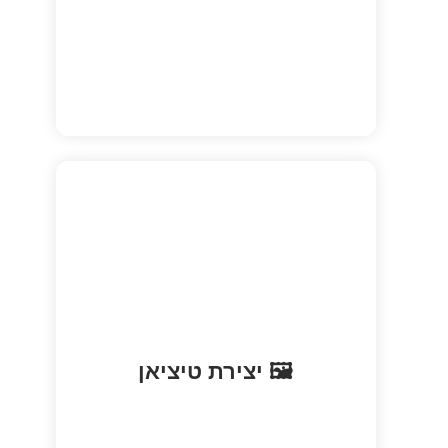
הצליבה של טיציאן – יצירת מופת שמציגה
🖼️ יצירת טיציאן
את הרוח האמנותית של המנזר.