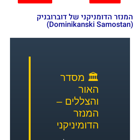
 הדומניקני של דוברובניק
🏛️ מסדר
האור
והצללים –
המנזר
הדומיניקני