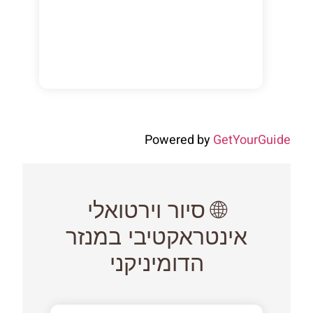
Powered by
GetYour
🌐 סיור וירטואלי
אינטראקטיבי במנזר
הדומיניקני