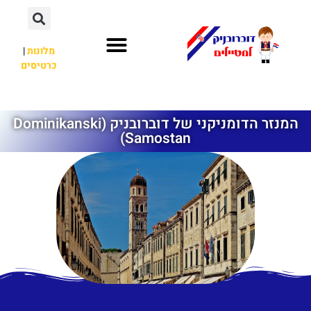
מלונות
|
כרטיסים
השכרת רכב
חשוב לדעת
אתרי תיירות
מחוץ לדוברובניק
המנזר הדומניקני של דוברובניק (Dominikanski
Samostan)