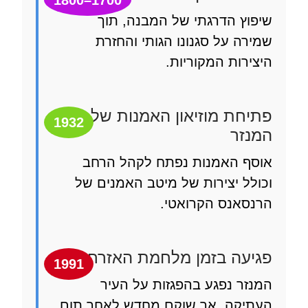
1700–1800
וץ הדרגתי של המבנה, תוך
רה על סגנונו הגותי והחזרת
ירות המקוריות.
חת מוזיאון האמנות של
1932
זר
ף האמנות נפתח לקהל הרחב
לל יצירות של מיטב האמנים של
סאנס הקרואטי.
עה בזמן מלחמת האזרחים
1991
זר נפגע בהפגזות על העיר
יקה, אך שוקם מחדש לאחר תום