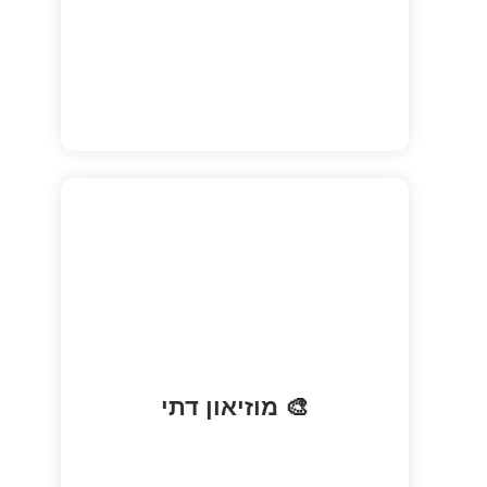
וסף עשיר של אוצרות זהב, ציורים ואמנות
🎨 מוזיאון דתי
דתית.