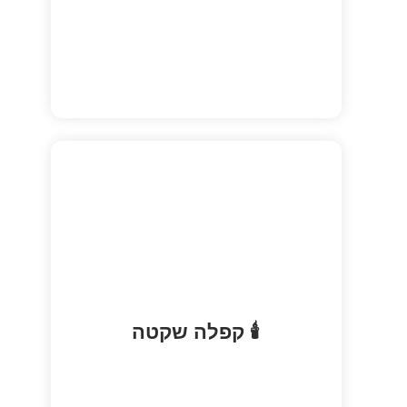
אווירה של תפילה פנימית, אור נרות
🕯️ קפלה שקטה
ופשטות קסומה.