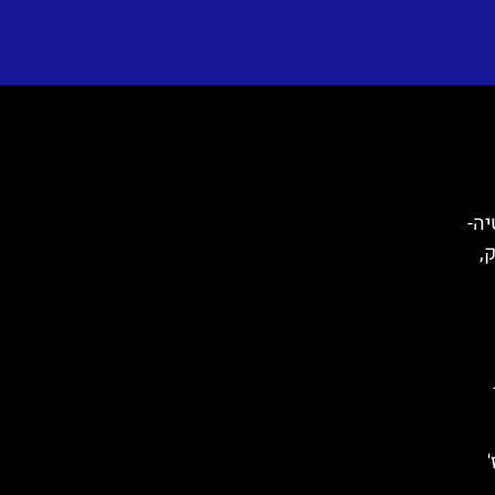
קרואטיה-
ק,