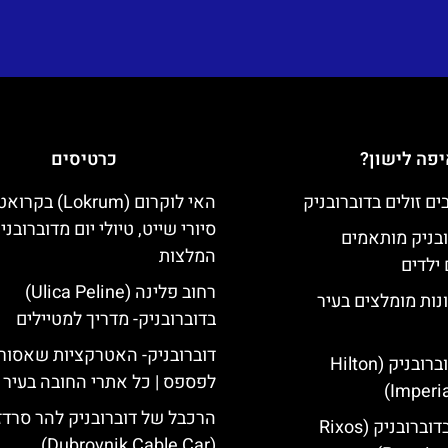
פה לישון?
כרטיסים
האי לוקרום (Lokrum) ב
סיורי שייט, טיולי יום מדוברובני
ובניק מותאמים
המלצות
ילדים
רחוב פלינה (Ulica Peline)
נות מומלצים בעיר
בדוברובניק- מדריך למטיילים
דוברובניק- האטרקציות שאסור
מלון הילטון דוברובניק (Hilton
לפספס | כל אתרי החובה בעיר
Imperia
הרכבל של דוברובניק להר סרדז'
מלון ריקסוס בדוברובניק (Rixos
(Dubrovnik Cable Car)