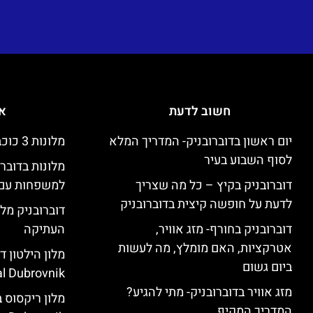
חשוב לדעת
אי
יום ראשון בדוברובניק- המדריך המלא
מלונות 3 כוכבים זולים בדוברובניק
לסוף השבוע בעיר
מלונות בדובר
דוברובניק בקיץ – כל מה שצריך
למשפחות עם 
לדעת על חופשה קיצית בדוברובניק
דוברובניק מלו
דוברובניק בחורף- מזג אוויר,
העתיקה
אטרקציות, האם מומלץ, מה לעשות
ביום גשום
l Dubrovnik)
מזג אוויר בדוברובניק- מתי להגיע?
המדריך המקיף