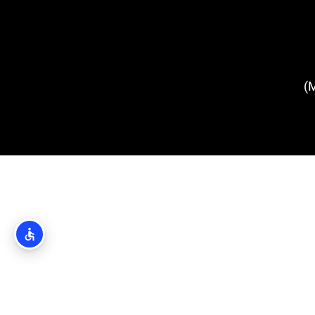
מגדל מינצ'טה (Minčeta Tower)