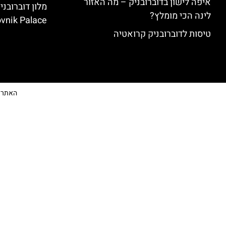
איפה לישון בדוברובניק – מה האזור
לינה הכי מומלץ?
vnik Palace)
טיסות לדוברובניק קרואטיה
האתר הי