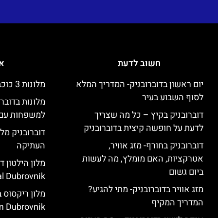
חשוב לדעת
אי
יום ראשון בדוברובניק- המדריך המלא
מלונות 3 כוכבים זולים בדוברובניק
לסוף השבוע בעיר
מלונות בדובר
דוברובניק בקיץ – כל מה שצריך
למשפחות עם 
לדעת על חופשה קיצית בדוברובניק
דוברובניק מלו
דוברובניק בחורף- מזג אוויר,
העתיקה
אטרקציות, האם מומלץ, מה לעשות
ביום גשום
l Dubrovnik)
מזג אוויר בדוברובניק- מתי להגיע?
המדריך המקיף
 Dubrovnik)