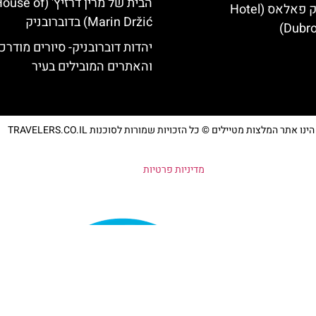
הבית של מרין דרזיץ' (se of
מלון דוברובניק פאלאס (Hotel
Marin Držić) בדוברובניק
Dubro
יהדות דוברובניק- סיורים מודרכ
והאתרים המובילים בעיר
נו אתר המלצות מטיילים © כל הזכויות שמורות לסוכנות TRAVELERS.CO.IL
מדיניות פרטיות