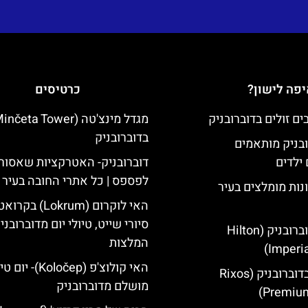
פה לישון?
כרטיסים
בדוברובניק
ובניק מותאמים
ילדים
דוברובניק- האטרקציות שאסור
לפספס | כל אתרי החובה בעיר
נות מומלצים בעיר
האי לוקרום (Lokrum) ב
סיורי שייט, טיולי יום מדוברובני
מלון הילטון דוברובניק (Hilton
המלצות
Imperia
האי קולוצ'פ (Koločep)- יו
מלון ריקסוס בדוברובניק (Rixos
מושלם מדוברובניק
Premium