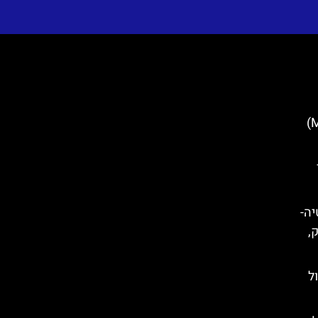
מגדל מינצ'טה (Minčeta Tower)
קרואטיה-
ק,
ם טיול