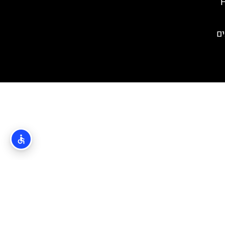
Hou
ים