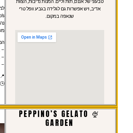
טבעוני של אננס, תות וליים. המנות נדיבות, הצוות
למ
אדיב, ויש אפשרות גם לגלידה בגביע וופל טרי
שנאפה במקום.
נהד
משה
המ
– ג
– ג
– ס
📍 
🕒 
🍨 PEPPINO’S GELATO
GARDEN