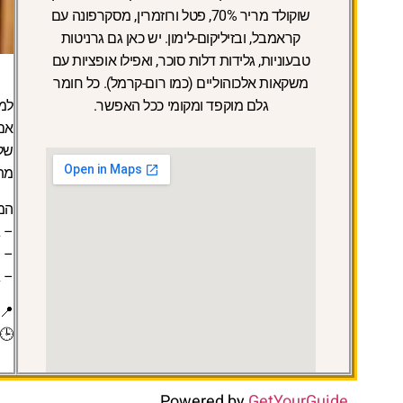
שוקולד מריר 70%, פטל ורוזמרין, מסקרפונה עם
קראמבל, ובזיליקום-לימון. יש כאן גם גרניטות
טבעוניות, גלידות דלות סוכר, ואפילו אופציות עם
משקאות אלכוהוליים (כמו רום-קרמל). כל חומר
גלם מוקפד ומקומי ככל האפשר.
למ
שלא
מת
המ
– ג
– ש
– ג
📍 
🕒 
Powered by
GetYourGuide