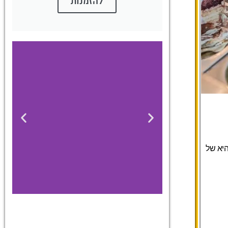
להזמנות
יא של
כרטיסים