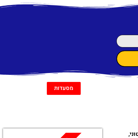
מסעדות
ני,