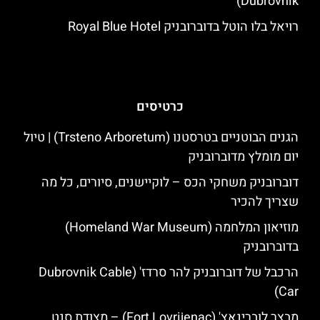
Dubrovnik)
רויאל בלו הוטל בדוברובניק Royal Blue Hotel
כרטיסים
הגנים הבוטניים בטרסטנו (Trsteno Arboretum) | טיול
יום מומלץ מדוברובניק
דוברובניק משחקי הכס – לוקיישנים, סיורים, כל מה
שצריך להכיר
מוזיאון המלחמה (Homeland War Museum)
בדוברובניק
הרכבל של דוברובניק להר סרדז' (Dubrovnik Cable
Car)
מבצר לוברינאץ' (Fort Lovrijenac) – מצודת סנט