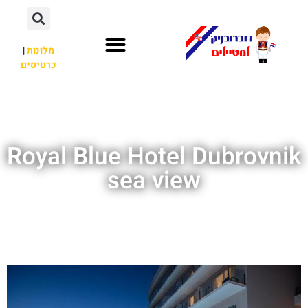
מלונות
|
כרטיסים
השכרת רכב
חשוב לדעת
אתרי תיירות
מחוץ לדוברובניק
Royal Blue Hotel Dubrovnik
sea view