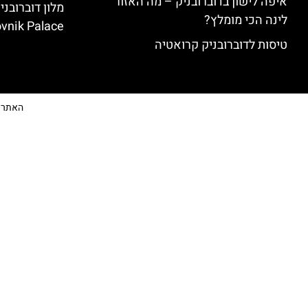
איפה לישון בדוברובניק – מה האזור
לינה הכי מומלץ?
vnik Palace)
טיסות לדוברובניק קרואטיה
האתר הי