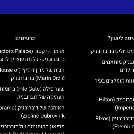
פה לישון?
כרטיסים
בדוברובניק- כל מה שצריך לדע
ובניק מותאמים
ילדים
הבית של מרין דרזיץ' (se of
Marin Držić) בדוברובניק
נות מומלצים בעיר
שער פילה (Pile Gate)
העתיקה של דוברובניק
מלון הילטון דוברובניק (Hilton
Imperia
האומגה של דוברובני
Zipline Dubrovnik)
מלון ריקסוס בדוברובניק (Rixos
Premium
מוזיאון הקומוניזם של דוברובני