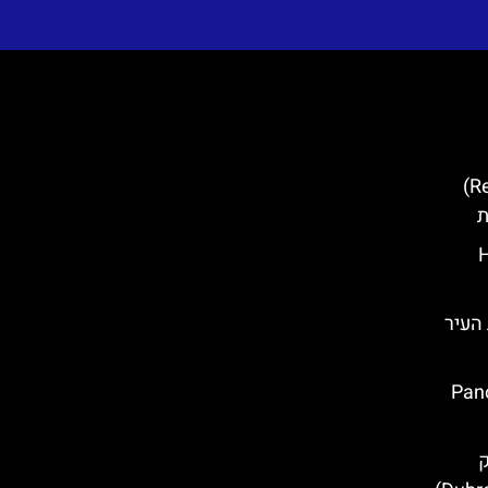
ארמון הרקטור (Rector's Palace)
ת
Hou
 בחומות העיר
ק (Panorama
ק