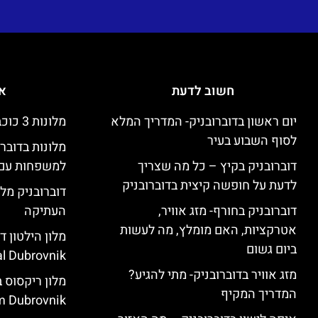
חשוב לדעת
אי
יום ראשון בדוברובניק- המדריך המלא
מלונות 3 כוכבים זולים בדוברובניק
לסוף השבוע בעיר
מלונות בדובר
דוברובניק בקיץ – כל מה שצריך
למשפחות עם 
לדעת על חופשה קיצית בדוברובניק
דוברובניק מלו
דוברובניק בחורף- מזג אוויר,
העתיקה
אטרקציות, האם מומלץ, מה לעשות
ביום גשום
l Dubrovnik)
מזג אוויר בדוברובניק- מתי להגיע?
המדריך המקיף
 Dubrovnik)