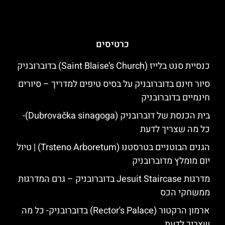
כרטיסים
כנסיית סנט בלייז (Saint Blaise’s Church) בדוברובניק
סיור חינם בדוברובניק על בסיס טיפים למדריך – סיורים
חינמיים בדוברובניק
בית הכנסת של דוברובניק (Dubrovačka sinagoga)-
כל מה שצריך לדעת
הגנים הבוטניים בטרסטנו (Trsteno Arboretum) | טיול
יום מומלץ מדוברובניק
מדרגות Jesuit Staircase בדוברובניק – גרם המדרגות
ממשחקי הכס
ארמון הרקטור (Rector's Palace) בדוברובניק- כל מה
שצריך לדעת