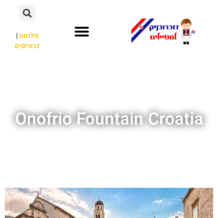
מלונות
|
כרטיסים
השכרת רכב
חשוב לדעת
אתרי תיירות
מחוץ לדוברובניק
Onofrio Fountain Croatia