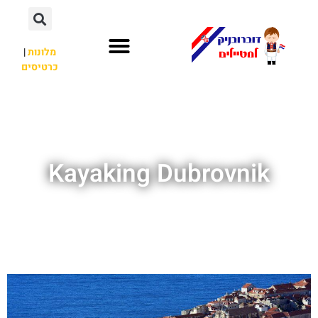
מלונות
|
כרטיסים
השכרת רכב
חשוב לדעת
אתרי תיירות
מחוץ לדוברובניק
Kayaking Dubrovnik