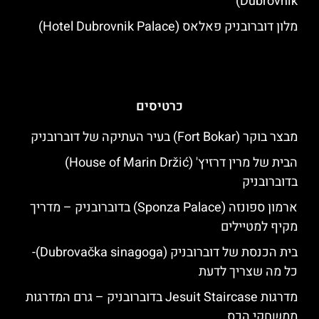
Dubrovnik)
מלון דוברובניק פאלאס (Hotel Dubrovnik Palace)
כרטיסים
מבצר בוקר (Fort Bokar) בעיר העתיקה של דוברובניק
הבית של מרין דרזיץ' (House of Marin Držić)
בדוברובניק
ארמון ספונזה (Sponza Palace) בדוברובניק – מדריך
מקיף למטיילים
בית הכנסת של דוברובניק (Dubrovačka sinagoga)-
כל מה שצריך לדעת
מדרגות Jesuit Staircase בדוברובניק – גרם המדרגות
ממשחקי הכס