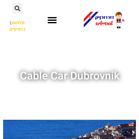
מלונות
|
כרטיסים
השכרת רכב
חשוב לדעת
אתרי תיירות
מחוץ לדוברובניק
Cable Car Dubrovnik