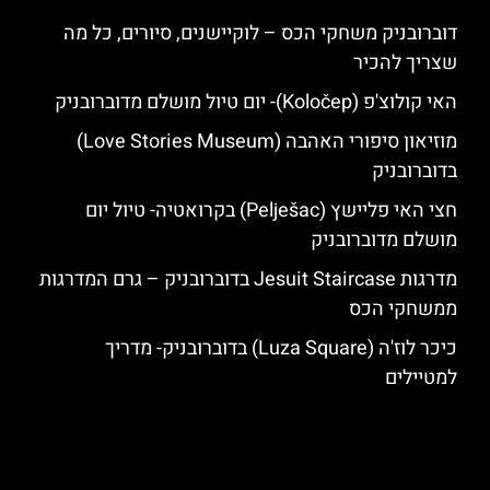
דוברובניק משחקי הכס – לוקיישנים, סיורים, כל מה
שצריך להכיר
האי קולוצ'פ (Koločep)- יום טיול מושלם מדוברובניק
מוזיאון סיפורי האהבה (Love Stories Museum)
בדוברובניק
חצי האי פליישץ (Pelješac) בקרואטיה- טיול יום
מושלם מדוברובניק
מדרגות Jesuit Staircase בדוברובניק – גרם המדרגות
ממשחקי הכס
כיכר לוז'ה (Luza Square) בדוברובניק- מדריך
למטיילים