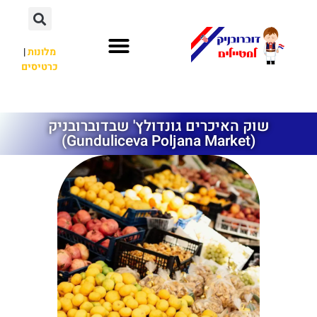
מלונות
|
כרטיסים
השכרת רכב
חשוב לדעת
אתרי תיירות
מחוץ לדוברובניק
שוק האיכרים גונדולץ' שבדוברובניק
(Gunduliceva Poljana Market)