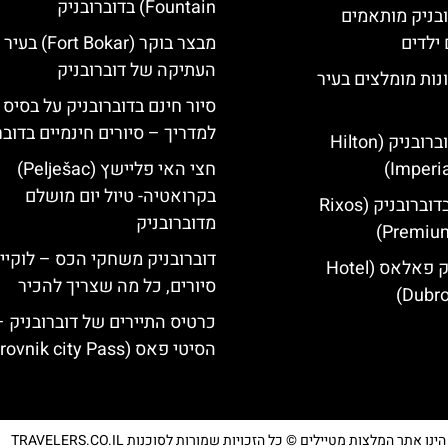
Fountain) בדוברובניק
ובניק מותאמים
ילדים
מבצר בוקר (Fort Bokar) בעיר
העתיקה של דוברובניק
נות מומלצים בעיר
סיור חינם בדוברובניק על בסיס 
למדריך – סיורים חינמיים בדובר
מלון הילטון דוברובניק (Hilton
Imperia
חצי האי פליישץ (Pelješac)
בקרואטיה- טיול יום מושלם
מלון ריקסוס בדוברובניק (Rixos
מדוברובניק
Premium
דוברובניק משחקי הכס – לוקיי
מלון דוברובניק פאלאס (Hotel
סיורים, כל מה שצריך להכיר
Dubro
כרטיס התיירים של דוברובניק –
הסיטי פאס (Dubrovnik city Pass)
נו אתר המלצות מטיילים © כל הזכויות שמורות לסוכנות TRAVELERS.CO.IL