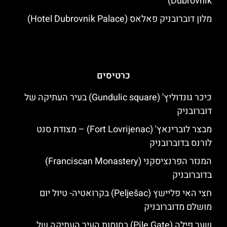
Dubrovnik)
מלון דוברובניק פאלאס (Hotel Dubrovnik Palace)
כרטיסים
כיכר גונדוליץ' (Gundulic square) בעיר העתיקה של
דוברובניק
מבצר לוברינאץ' (Fort Lovrijenac) – מצודת סנט
לורנס בדוברובניק
המנזר הפרנציסקני (Franciscan Monastery)
בדוברובניק
חצי האי פליישץ (Pelješac) בקרואטיה- טיול יום
מושלם מדוברובניק
שער פילה (Pile Gate) בחומות העיר העתיקה של