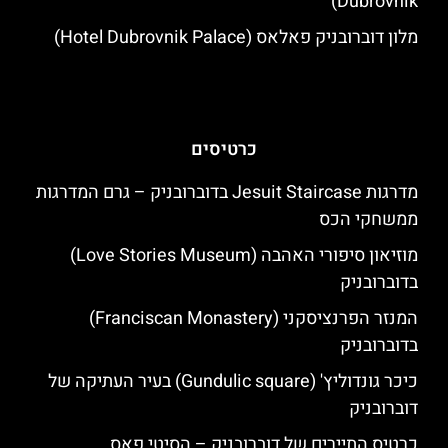
Dubrovnik)
מלון דוברובניק פאלאס (Hotel Dubrovnik Palace)
כרטיסים
מדרגות Jesuit Staircase בדוברובניק – גרם המדרגות
ממשחקי הכס
מוזיאון סיפורי האהבה (Love Stories Museum)
בדוברובניק
המנזר הפרנציסקני (Franciscan Monastery)
בדוברובניק
כיכר גונדוליץ' (Gundulic square) בעיר העתיקה של
דוברובניק
כרטיס התיירים של דוברובניק – הסיטי פאס