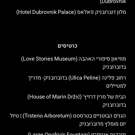
Dubrovnik)
מלון דוברובניק פאלאס (Hotel Dubrovnik Palace)
כרטיסים
מוזיאון סיפורי האהבה (Love Stories Museum)
בדוברובניק
רחוב פלינה (Ulica Peline) בדוברובניק- מדריך
למטיילים
הבית של מרין דרזיץ' (House of Marin Držić)
בדוברובניק
הגנים הבוטניים בטרסטנו (Trsteno Arboretum) | טיול
יום מומלץ מדוברובניק
מזרקות אונופריו (Large Onofrio's Fountain)