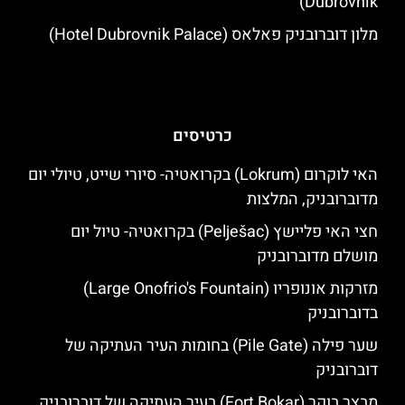
Dubrovnik)
מלון דוברובניק פאלאס (Hotel Dubrovnik Palace)
כרטיסים
האי לוקרום (Lokrum) בקרואטיה- סיורי שייט, טיולי יום
מדוברובניק, המלצות
חצי האי פליישץ (Pelješac) בקרואטיה- טיול יום
מושלם מדוברובניק
מזרקות אונופריו (Large Onofrio's Fountain)
בדוברובניק
שער פילה (Pile Gate) בחומות העיר העתיקה של
דוברובניק
מבצר בוקר (Fort Bokar) בעיר העתיקה של דוברובניק