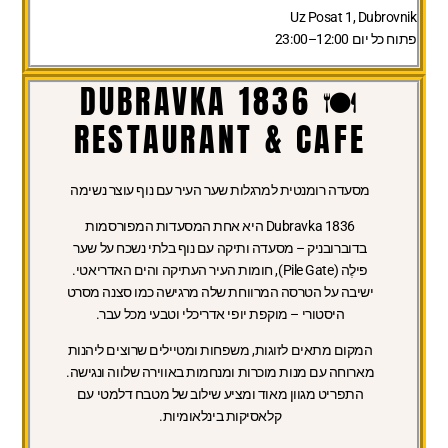
Uz Posat 1, Dubrovnik
פתוח כל יום 12:00–23:00
🍽️ DUBRAVKA 1836
RESTAURANT & CAFE
מסעדה רומנטית למרגלות שער העיר עם נוף עוצר נשימה
Dubravka 1836 היא אחת המסעדות המפורסמות
בדוברובניק – מסעדה ותיקה עם נוף בלתי נשכח על שער
פילֶה (Pile Gate), חומות העיר העתיקה והים האדריאטי.
ישיבה על הטרסה המרווחת שלה מרגישה כמו סצנה מסרט
היסטורי – מוקפת יופי אדריכלי וטבעי מכל עבר.
המקום מתאים לזוגות, משפחות ומטיילים שרוצים ליהנות
מארוחה עם מנות מוכרות ומנחמות באווירה שלווה ונגישה.
התפריט מגוון מאוד ומציע שילוב של מטבח דלמטי עם
קלאסיקות בינלאומיות.