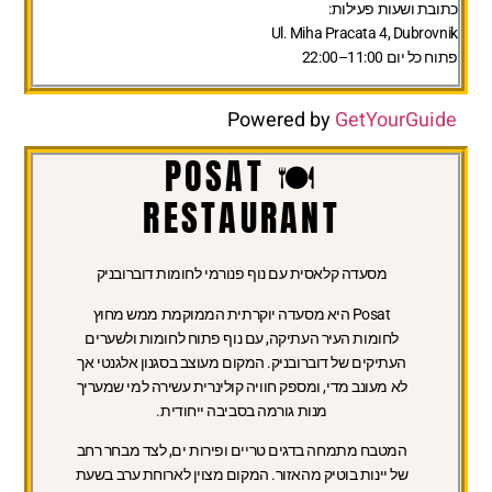
כתובת ושעות פעילות:
Ul. Miha Pracata 4, Dubrovnik
פתוח כל יום 11:00–22:00
Powered by
GetYourGuide
🍽️ POSAT
RESTAURANT
מסעדה קלאסית עם נוף פנורמי לחומות דוברובניק
Posat היא מסעדה יוקרתית הממוקמת ממש מחוץ
לחומות העיר העתיקה, עם נוף פתוח לחומות ולשערים
העתיקים של דוברובניק. המקום מעוצב בסגנון אלגנטי אך
לא מעונב מדי, ומספק חוויה קולינרית עשירה למי שמעריך
מנות גורמה בסביבה ייחודית.
המטבח מתמחה בדגים טריים ופירות ים, לצד מבחר רחב
של יינות בוטיק מהאזור. המקום מצוין לארוחת ערב בשעת