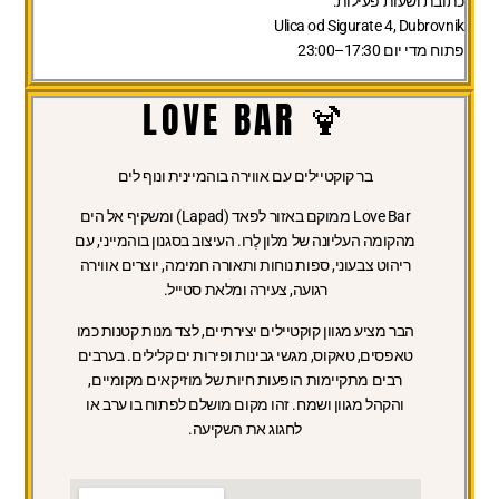
כתובת ושעות פעילות:
Ulica od Sigurate 4, Dubrovnik
פתוח מדי יום 17:30–23:00
🍹 LOVE BAR
בר קוקטיילים עם אווירה בוהמיינית ונוף לים
Love Bar ממוקם באזור לפאד (Lapad) ומשקיף אל הים
מהקומה העליונה של מלון לֶרו. העיצוב בסגנון בוהמייני, עם
ריהוט צבעוני, ספות נוחות ותאורה חמימה, יוצרים אווירה
רגועה, צעירה ומלאת סטייל.
הבר מציע מגוון קוקטיילים יצירתיים, לצד מנות קטנות כמו
טאפסים, טאקוס, מגשי גבינות ופירות ים קלילים. בערבים
רבים מתקיימות הופעות חיות של מוזיקאים מקומיים,
והקהל מגוון ושמח. זהו מקום מושלם לפתוח בו ערב או
לחגוג את השקיעה.