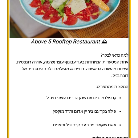
⛰️ Above 5 Rooftop Restaurant
למה כדאי לבקר?
אחת המסעדות המיוחדות בעיר עם נוף עוצר נשימה, אווירה רומנטית,
ושירות מהשורה הראשונה. חוויית גג מושלמת בלב ההיסטוריה של
דוברובניק.
המלצות מהתפריט:
קרפצ'ו מדג ים עם שמן הדרים ועשבי תיבול
פילה בקר עם ציר יין אדום ותרד מוקפץ
עוגת שוקולד מריר עם קרם וניל ותאנים