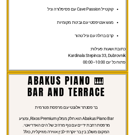
קוקטייל Cave Passion עם פסיפלורה וניל
מגש אנטיפסטי עם גבינות מקומיות
קרם ברולה עם וניל טהור
כתובת ושעות פעילות:
Kardinala Stepinca 33, Dubrovnik
פתוח כל יום 10:00–00:00
🎹 ABAKUS PIANO
BAR AND TERRACE
בר פסנתר אלגנטי עם מרפסת פנורמית
Abakus Piano Bar הוא חלק ממלון Rixos Premium, ומציע
מרפסת רחבת ידיים עם נוף מרהיב של הים האדריאטי.
המקום משלב בין בר יוקרתי לבין אווירה מוזיקלית, כולל