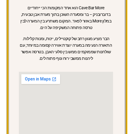
Cave Bar More הוא אחד המקומות הכי ייחודיים
בדוברובניק – בר ומסעדה השוכן בתוך מערת אבן טבעית,
במלון More באזור לפאד. המקום משתרע בין המערה לבין
טרסה פתוחה המשקיפה על הים.
הבר מציע מגוון רחב של קוקטיילים, יינות, ומנות קלילות.
התאורה הנעימה במערה יוצרת אווירה קסומה במיוחד, עם
שולחנות שממוקמים ממש בין סלעי האבן. בטרסה אפשר
ליהנות ממשבי רוח ונוף פתוח לים.