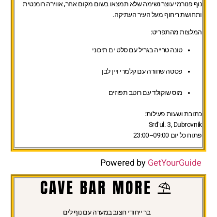
נוף פנורמי עוצר נשימה שלא תמצאו בשום מקום אחר, אווירה רומנטית
ותחושת ריחוף מעל העיר העתיקה.
המלצות מהתפריט:
טונה טרייה בגריל עם סלט ים תיכוני
פסטה שחורה עם קלמרי ויין לבן
מוס שוקולד עם רוטב תפוזים
כתובת ושעות פעילות:
Srđ ul. 3, Dubrovnik
פתוח כל יום 09:00–23:00
Powered by
GetYourGuide
⛱️ CAVE BAR MORE
בר ייחודי חצוב במערה עם נוף לים