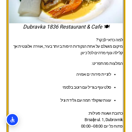
🍽️ Dubravka 1836 Restaurant & Cafe
למה כדאי לבקר?
מיקום מושלם על אחת הנקודות היפות ביותר בעיר, אווירה אלגנטית אך
קלילה ונוף מדהים לכל כיוון.
המלצות מהתפריט:
לזניית פירות ים אפויה
סלט עוף בגריל עם רוטב בלסמי
עוגת שוקולד חמה עם גלידת וניל
כתובת ושעות פעילות:
Brsalje ul. 1, Dubrovnik
פתוח כל יום 08:00–00:00