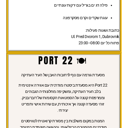
פילה דג ים בגריל עם ירקות עונתיים
עוגת שקדים וקרם מסקרפונה
כתובת ושעות פעילות:
Ul. Pred Dvorom 1, Dubrovnik
פתוח כל יום 08:00–23:00
🍽️ PORT 22
מסעדת גורמה עם נוף לרחובות האבן של העיר העתיקה
Port 22 היא מסעדת ביסטרו מודרנית עם אווירה אינטימית
בלב העיר העתיקה, ומשקיפה מחלונותיה הגבוהים
וממרפסת קטנה על הסמטאות הקסומות של דוברובניק.
זוהי מסעדה קטנה אך איכותית, עם שירות אישי ותפריט
יצירתי.
המנות במקום משלבות בין מסורת קרואטית לטוויסטים
מודרניים מהמטבח הבינלאומי, וההגשה מוקפדת במיוחד.