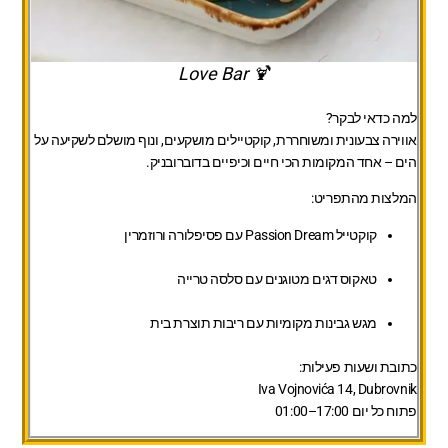
🍹 Love Bar
למה כדאי לבקר?
אווירה צבעונית ומשוחררת, קוקטיילים מושקעים, ונוף מושלם לשקיעה על
הים – אחד המקומות הכי חיים וכיפיים בדוברובניק.
המלצות מהתפריט:
קוקטייל Passion Dream עם פסיפלורה ורוזמרין
טאקוס דגים מטוגנים עם סלסה טרייה
מגש גבינות מקומיות עם ריבות תוצרת בית
כתובת ושעות פעילות:
Iva Vojnovića 14, Dubrovnik
פתוח כל יום 17:00–01:00