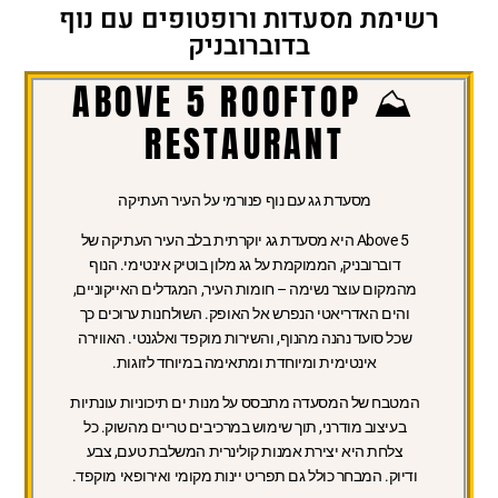
רשימת מסעדות ורופטופים עם נוף
בדוברובניק
⛰️ ABOVE 5 ROOFTOP
RESTAURANT
מסעדת גג עם נוף פנורמי על העיר העתיקה
Above 5 היא מסעדת גג יוקרתית בלב העיר העתיקה של
דוברובניק, הממוקמת על גג מלון בוטיק אינטימי. הנוף
מהמקום עוצר נשימה – חומות העיר, המגדלים האייקוניים,
והים האדריאטי הנפרש אל האופק. השולחנות ערוכים כך
שכל סועד נהנה מהנוף, והשירות מוקפד ואלגנטי. האווירה
אינטימית ומיוחדת ומתאימה במיוחד לזוגות.
המטבח של המסעדה מתבסס על מנות ים תיכוניות עונתיות
בעיצוב מודרני, תוך שימוש במרכיבים טריים מהשוק. כל
צלחת היא יצירת אמנות קולינרית המשלבת טעם, צבע
ודיוק. המבחר כולל גם תפריט יינות מקומי ואירופאי מוקפד.