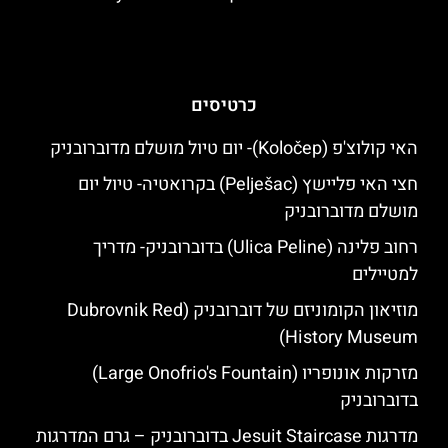
כרטיסים
האי קולוצ'פ (Koločep)- יום טיול מושלם מדוברובניק
חצי האי פליישץ (Pelješac) בקרואטיה- טיול יום
מושלם מדוברובניק
רחוב פלינה (Ulica Peline) בדוברובניק- מדריך
למטיילים
מוזיאון הקומוניזם של דוברובניק (Dubrovnik Red
History Museum)
מזרקות אונופריו (Large Onofrio's Fountain)
בדוברובניק
מדרגות Jesuit Staircase בדוברובניק – גרם המדרגות