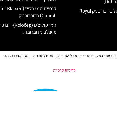
Dubro
כנסיית סנט בלייז ( Blaise’s
רויאל בלו הוטל בדוברובניק Royal
Church) בדוברובניק
האי קולוצ'פ (Koločep)- יו
מושלם מדוברובניק
נו אתר המלצות מטיילים © כל הזכויות שמורות לסוכנות TRAVELERS.CO.IL
מדיניות פרטיות