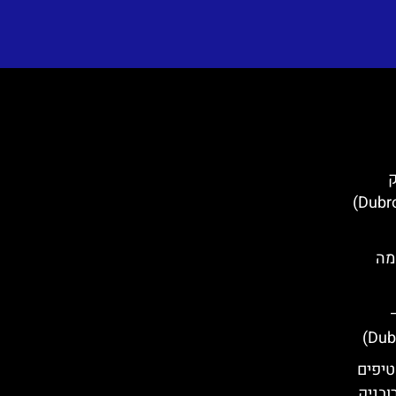
ק
Du)- כל מה
טיפים
ובניק