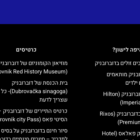
פה לישון?
כרטיסים
מוזיאון הקומוניזם של דוברובני
(Dubrovnik Red History Museum)
ובניק מותאמים
ילדים
בית הכנסת של דוברובניק
(brovačka sinagoga
מלון הילטון דוברובניק (Hilton
שצריך לדעת
Imperia
כרטיס התיירים של דוברובניק –
מלון ריקסוס בדוברובניק (Rixos
הסיטי פאס (Dubrovnik city Pass)
Premium
סיור חינם בדוברובניק על בסיס 
מלון דוברובניק פאלאס (Hotel
למדריך – סיורים חינמיים בדובר