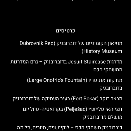
כרטיסים
מוזיאון הקומוניזם של דוברובניק (Dubrovnik Red
History Museum)
מדרגות Jesuit Staircase בדוברובניק – גרם המדרגות
ממשחקי הכס
מזרקות אונופריו (Large Onofrio's Fountain)
בדוברובניק
מבצר בוקר (Fort Bokar) בעיר העתיקה של דוברובניק
חצי האי פליישץ (Pelješac) בקרואטיה- טיול יום
מושלם מדוברובניק
דוברובניק משחקי הכס – לוקיישנים, סיורים, כל מה