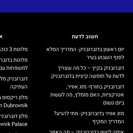
חשוב לדעת
אי
יום ראשון בדוברובניק- המדריך המלא
מלונות 3 כוכבים זולים בדוברובניק
לסוף השבוע בעיר
מלונות בדובר
דוברובניק בקיץ – כל מה שצריך
למשפחות עם 
לדעת על חופשה קיצית בדוברובניק
דוברובניק מלו
דוברובניק בחורף- מזג אוויר,
העתיקה
אטרקציות, האם מומלץ, מה לעשות
ביום גשום
 Dubrovnik)
מזג אוויר בדוברובניק- מתי להגיע?
המדריך המקיף
vnik Palace)
איפה לישון בדוברובניק – מה האזור