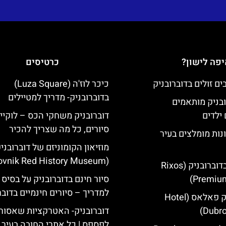
פה לישון?
כרטיסים
כיכר לוז'ה (Luza Square)
בדוברובניק- מדריך למטיילים
ובניק מותאמים
ילדים
דוברובניק משחקי הכס – לוקיי
סיורים, כל מה שצריך להכיר
נות מומלצים בעיר
מוזיאון הקומוניזם של דוברובני
(Dubrovnik Red History Museum)
מלון ריקסוס בדוברובניק (Rixos
Premium
סיור חינם בדוברובניק על בסיס 
למדריך – סיורים חינמיים בדובר
מלון דוברובניק פאלאס (Hotel
Dubro
דוברובניק- האטרקציות שאסור
לפספס | כל אתרי החובה בעיר