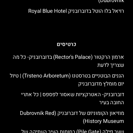
Dubrovnik)
רויאל בלו הוטל בדוברובניק Royal Blue Hotel
כרטיסים
ארמון הרקטור (Rector's Palace) בדוברובניק- כל מה
שצריך לדעת
הגנים הבוטניים בטרסטנו (Trsteno Arboretum) | טיול
יום מומלץ מדוברובניק
דוברובניק- האטרקציות שאסור לפספס | כל אתרי
החובה בעיר
מוזיאון הקומוניזם של דוברובניק (Dubrovnik Red
History Museum)
שער פילה (Pile Gate) בחומות העיר העתיקה של