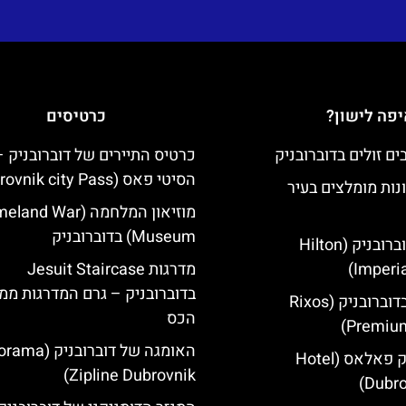
פה לישון?
כרטיסים
כרטיס התיירים של דוברובניק –
הסיטי פאס (Dubrovnik city Pass)
נות מומלצים בעיר
מוזיאון המלחמה (d War
Museum) בדוברובניק
מלון הילטון דוברובניק (Hilton
Imperia
מדרגות Jesuit Staircase
בדוברובניק – גרם המדרגות מ
מלון ריקסוס בדוברובניק (Rixos
הכס
Premium
האומגה של דוברובני
מלון דוברובניק פאלאס (Hotel
Zipline Dubrovnik)
Dubro