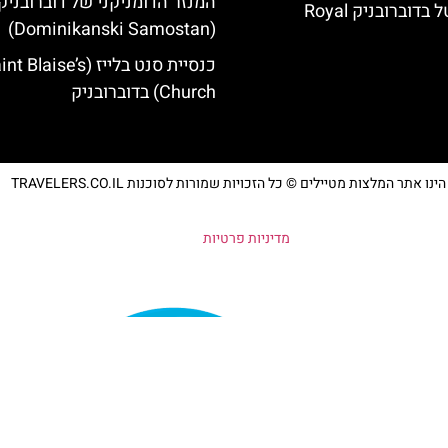
המנזר הדומניקני של דוברובניק
רויאל בלו הוטל בדוברובניק Royal
(Dominikanski Samostan)
כנסיית סנט בלייז ( Blaise’s
Church) בדוברובניק
נו אתר המלצות מטיילים © כל הזכויות שמורות לסוכנות TRAVELERS.CO.IL
מדיניות פרטיות