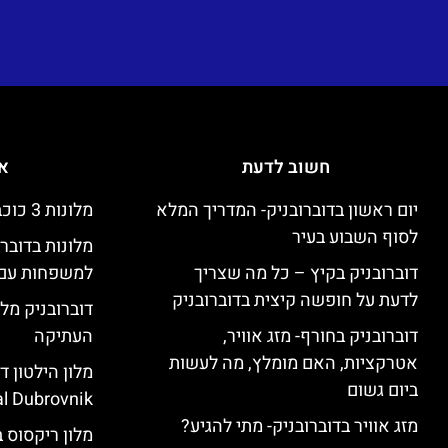
חשוב לדעת
אי
יום ראשון בדוברובניק- המדריך המלא
מלונות 3 כוכבים זולים בדוברובניק
לסוף השבוע בעיר
מלונות בדובר
דוברובניק בקיץ – כל מה שצריך
למשפחות עם 
לדעת על חופשה קיצית בדוברובניק
דוברובניק מלו
דוברובניק בחורף- מזג אוויר,
העתיקה
אטרקציות, האם מומלץ, מה לעשות
ביום גשום
l Dubrovnik)
מזג אוויר בדוברובניק- מתי להגיע?