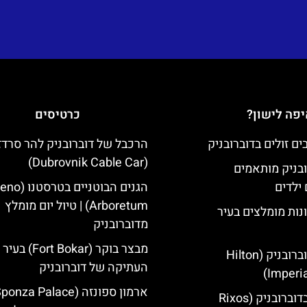
פה לישון?
כרטיסים
הרכבל של דוברובניק להר סרדז'
(Dubrovnik Cable Car)
ובניק מותאמים
ילדים
הגנים הבוטניים ב
Arboretum) | טיול יום מומלץ
נות מומלצים בעיר
מדוברובניק
מבצר בוקר (Fort Bokar) בעיר
מלון הילטון דוברובניק (Hilton
העתיקה של דוברובניק
Imperia
מלון ריקסוס בדוברובניק (Rixos