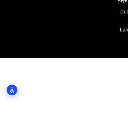
ילים
Dubrovn
Large O