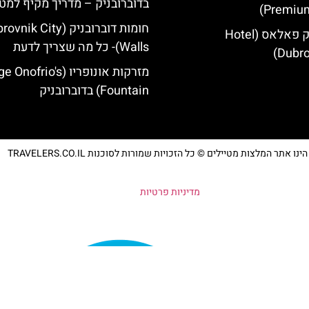
בדוברובניק – מדריך מקיף למטי
Premium
חומות דוברובניק (ik City
מלון דוברובניק פאלאס (Hotel
Walls)- כל מה שצריך לדעת
Dubro
מזרקות אונופריו (nofrio's
Fountain) בדוברובניק
נו אתר המלצות מטיילים © כל הזכויות שמורות לסוכנות TRAVELERS.CO.IL
מדיניות פרטיות