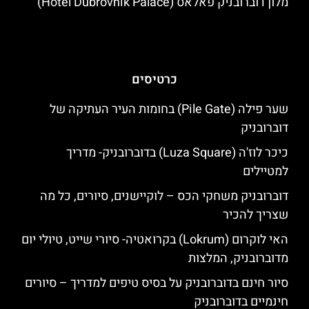
מלון דוברובניק פאלאס (Hotel Dubrovnik Palace)
כרטיסים
שער פילה (Pile Gate) בחומות העיר העתיקה של
דוברובניק
כיכר לוז'ה (Luza Square) בדוברובניק- מדריך
למטיילים
דוברובניק משחקי הכס – לוקיישנים, סיורים, כל מה
שצריך להכיר
האי לוקרום (Lokrum) בקרואטיה- סיורי שייט, טיולי יום
מדוברובניק, המלצות
סיור חינם בדוברובניק על בסיס טיפים למדריך – סיורים
חינמיים בדוברובניק