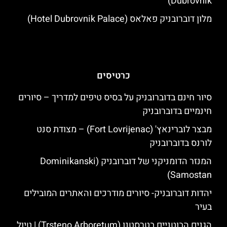
Dubrovnik)
מלון דוברובניק פאלאס (Hotel Dubrovnik Palace)
כרטיסים
סיור חינם בדוברובניק על בסיס טיפים למדריך – סיורים
חינמיים בדוברובניק
מבצר לוברינאץ' (Fort Lovrijenac) – מצודת סנט
לורנס בדוברובניק
המנזר הדומניקני של דוברובניק (Dominikanski
Samostan)
יהדות דוברובניק- סיורים מודרכים והאתרים המובילים
בעיר
הגנים הבוטניים בטרסטנו (Trsteno Arboretum) | טיול