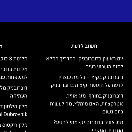
חשוב לדעת
אי
יום ראשון בדוברובניק- המדריך המלא
מלונות 3 כוכבים זולים בדוברובניק
לסוף השבוע בעיר
מלונות בדובר
דוברובניק בקיץ – כל מה שצריך
למשפחות עם 
לדעת על חופשה קיצית בדוברובניק
דוברובניק מלו
דוברובניק בחורף- מזג אוויר,
העתיקה
אטרקציות, האם מומלץ, מה לעשות
ביום גשום
l Dubrovnik)
מזג אוויר בדוברובניק- מתי להגיע?
המדריך המקיף