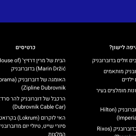
פה לישון?
כרטיסים
הבית של מרין דרזיץ' (se of
Marin Držić) בדוברובניק
ובניק מותאמים
ילדים
האומגה של דוברובני
Zipline Dubrovnik)
נות מומלצים בעיר
הרכבל של דוברובניק להר סרדז'
(Dubrovnik Cable Car)
מלון הילטון דוברובניק (Hilton
Imperia
האי לוקרום (Lokrum) ב
סיורי שייט, טיולי יום מדוברובני
מלון ריקסוס בדוברובניק (Rixos
המלצות