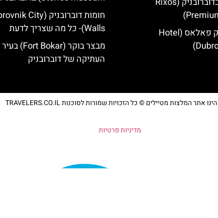
מלון ריקסוס בדוברובניק (Rixos
Premium
חומות דוברובניק (ik City
Walls)- כל מה שצריך לדעת
מלון דוברובניק פאלאס (Hotel
Dubro
מבצר בוקר (Fort Bokar) בעיר
העתיקה של דוברובניק
נו אתר המלצות מטיילים © כל הזכויות שמורות לסוכנות TRAVELERS.CO.IL
מדיניות פרטיות