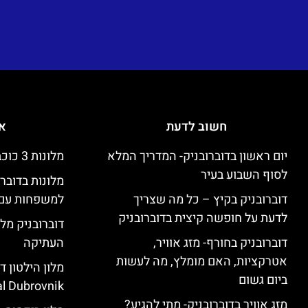
חשוב לדעת
אי
יום ראשון בדוברובניק- המדריך המלא
מלונות 3 כוכבים זולים בדוברובניק
לסוף השבוע בעיר
מלונות בדובר
דוברובניק בקיץ – כל מה שצריך
למשפחות עם 
לדעת על חופשה קיצית בדוברובניק
דוברובניק מלו
דוברובניק בחורף- מזג אוויר,
העתיקה
אטרקציות, האם מומלץ, מה לעשות
ביום גשום
l Dubrovnik)
מזג אוויר בדוברובניק- מתי להגיע?