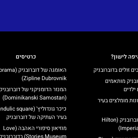
פה לישון?
כרטיסים
האומגה של דוברובני
Zipline Dubrovnik)
ובניק מותאמים
ילדים
המנזר הדומניקני של דוברובניק
(Dominikanski Samostan)
נות מומלצים בעיר
בעיר העתיקה של דוברובניק
מלון הילטון דוברובניק (Hilton
Imperia
מוזיאון סיפורי האהבה (Love
Stories Museum) בדוברובניק