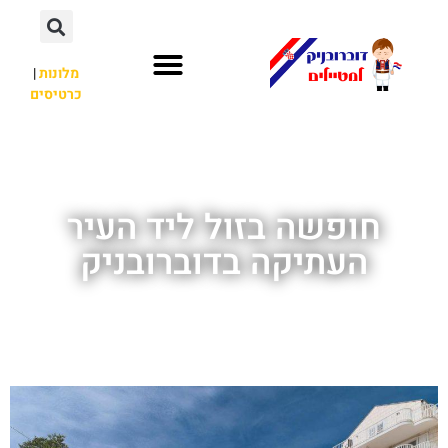
מלונות
|
כרטיסים
השכרת רכב
חשוב לדעת
אתרי תיירות
מחוץ לדוברובניק
חופשה בזול ליד העיר
העתיקה בדוברובניק