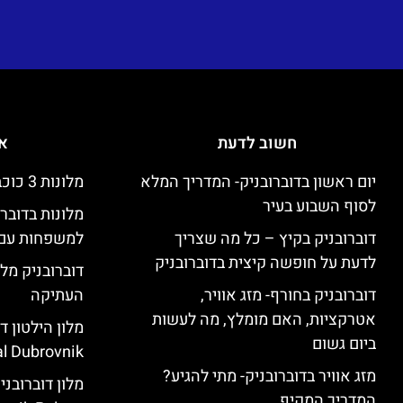
חשוב לדעת
אי
יום ראשון בדוברובניק- המדריך המלא
מלונות 3 כוכבים זולים בדוברובניק
לסוף השבוע בעיר
מלונות בדובר
דוברובניק בקיץ – כל מה שצריך
למשפחות עם 
לדעת על חופשה קיצית בדוברובניק
דוברובניק מלו
דוברובניק בחורף- מזג אוויר,
העתיקה
אטרקציות, האם מומלץ, מה לעשות
ביום גשום
l Dubrovnik)
מזג אוויר בדוברובניק- מתי להגיע?
המדריך המקיף