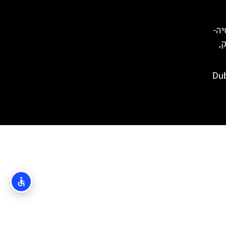
קרואטיה-
ק,
Dubrovn