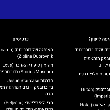
פה לישון?
כרטיסים
האומגה של דוברובני
Zipline Dubrovnik)
ובניק מותאמים
ילדים
מוזיאון סיפורי האהבה (Love
Stories Museum) בדוברובניק
נות מומלצים בעיר
מדרגות Jesuit Staircase
בדוברובניק – גרם המדרגות מ
מלון הילטון דוברובניק (Hilton
הכס
Imperia
חצי האי פליישץ (Pelješac)
מלון דוברובניק פאלאס (Hotel
בקרואטיה- טיול יום מושלם