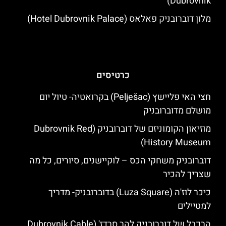
Dubrovnik)
מלון דוברובניק פאלאס (Hotel Dubrovnik Palace)
כרטיסים
חצי האי פליישץ (Pelješac) בקרואטיה- טיול יום
מושלם מדוברובניק
מוזיאון הקומוניזם של דוברובניק (Dubrovnik Red
History Museum)
דוברובניק משחקי הכס – לוקיישנים, סיורים, כל מה
שצריך להכיר
כיכר לוז'ה (Luza Square) בדוברובניק- מדריך
למטיילים
הרכבל של דוברובניק להר סרדז' (Dubrovnik Cable