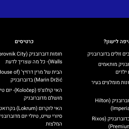
פה לישון?
כרטיסים
חומות דוברובניק (ik City
Walls)- כל מה שצריך לדעת
ובניק מותאמים
ילדים
הבית של מרין דרזיץ' (se of
Marin Držić) בדוברובניק
נות מומלצים בעיר
האי קולוצ'פ (Koločep)- יו
מושלם מדוברובניק
מלון הילטון דוברובניק (Hilton
Imperia
האי לוקרום (Lokrum) ב
סיורי שייט, טיולי יום מדוברובני
מלון ריקסוס בדוברובניק (Rixos
המלצות
Premium