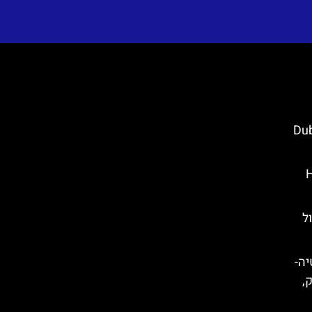
Dubrovn
Hou
ם טיול
קרואטיה-
ק,