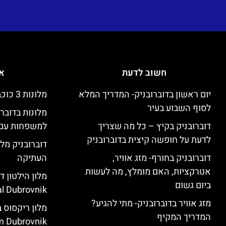
חשוב לדעת
אי
יום ראשון בדוברובניק- המדריך המלא
מלונות 3 כוכבים זולים בדוברובניק
לסוף השבוע בעיר
מלונות בדובר
דוברובניק בקיץ – כל מה שצריך
למשפחות עם 
לדעת על חופשה קיצית בדוברובניק
דוברובניק מלו
דוברובניק בחורף- מזג אוויר,
העתיקה
אטרקציות, האם מומלץ, מה לעשות
ביום גשום
l Dubrovnik)
מזג אוויר בדוברובניק- מתי להגיע?
המדריך המקיף
 Dubrovnik)