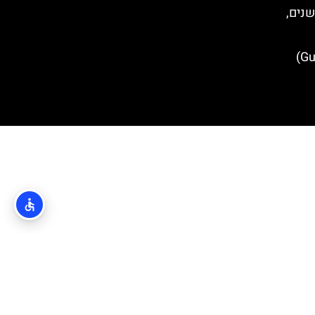
שנים,
כיכר גונדוליץ' (Gundulic square)