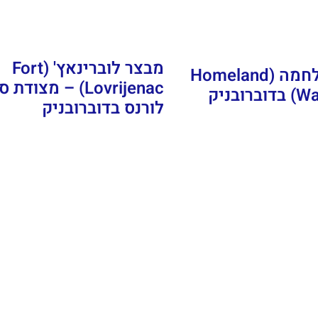
מבצר לוברינאץ' (Fort
מוזיאון המלחמה (Homeland
Lovrijenac) – מצודת
בניק
לורנס בדוברובניק