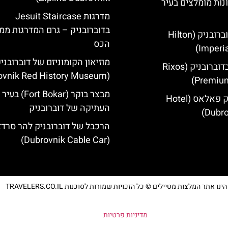
נות מומלצים בעיר
מדרגות Jesuit Staircase
בדוברובניק – גרם המדרגות מ
מלון הילטון דוברובניק (Hilton
הכס
Imperia
מוזיאון הקומוניזם של דוברובני
מלון ריקסוס בדוברובניק (Rixos
(Dubrovnik Red History Museum)
Premium
מבצר בוקר (Fort Bokar) בעיר
מלון דוברובניק פאלאס (Hotel
העתיקה של דוברובניק
Dubro
הרכבל של דוברובניק להר סרדז'
(Dubrovnik Cable Car)
נו אתר המלצות מטיילים © כל הזכויות שמורות לסוכנות TRAVELERS.CO.IL
מדיניות פרטיות