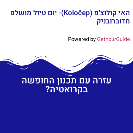
האי קולוצ'פ (Koločep)- יום טיול מושלם
מדוברובניק
Powered by
GetYourGuide
עזרה עם תכנון החופשה
בקרואטיה?