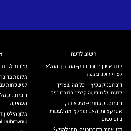
חשוב לדעת
אי
יום ראשון בדוברובניק- המדריך המלא
מלונות 3 כוכבים זולים בדוברובניק
לסוף השבוע בעיר
מלונות בדובר
דוברובניק בקיץ – כל מה שצריך
למשפחות עם 
לדעת על חופשה קיצית בדוברובניק
דוברובניק מלו
דוברובניק בחורף- מזג אוויר,
העתיקה
אטרקציות, האם מומלץ, מה לעשות
ביום גשום
l Dubrovnik)
מזג אוויר בדוברובניק- מתי להגיע?