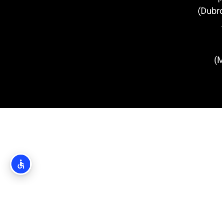
מגדל מינצ'טה (Minčeta Tower)