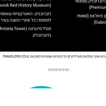
מלון ריקסוס בדוברובניק (Rixos
(Dubrovnik Red History Museum)
Premium
דוברובניק- האטרקציות שאסור
מלון דוברובניק פאלאס (Hotel
לפספס | כל אתרי החובה בעיר
Dubro
בדוברובניק
נו אתר המלצות מטיילים © כל הזכויות שמורות לסוכנות TRAVELERS.CO.IL
מדיניות פרטיות