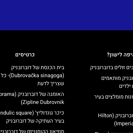
פה לישון?
כרטיסים
בית הכנסת של דוברובניק
(brovačka sinagoga
ובניק מותאמים
שצריך לדעת
ילדים
האומגה של דוברובני
נות מומלצים בעיר
Zipline Dubrovnik)
מלון הילטון דוברובניק (Hilton
בעיר העתיקה של דוברובניק
Imperia
מוזיאון הקומוניזם של דוברובני