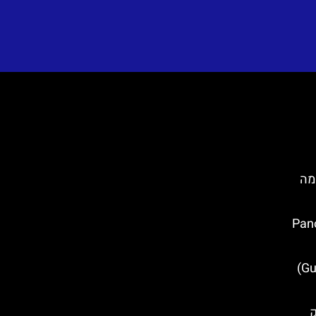
Du)- כל מה
ק (Panorama
כיכר גונדוליץ' (Gundulic square)
ק