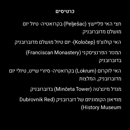
כרטיסים
חצי האי פליישץ (Pelješac) בקרואטיה- טיול יום
מושלם מדוברובניק
האי קולוצ'פ (Koločep)- יום טיול מושלם מדוברובניק
המנזר הפרנציסקני (Franciscan Monastery)
בדוברובניק
האי לוקרום (Lokrum) בקרואטיה- סיורי שייט, טיולי יום
מדוברובניק, המלצות
מגדל מינצ'טה (Minčeta Tower) בדוברובניק
מוזיאון הקומוניזם של דוברובניק (Dubrovnik Red
History Museum)