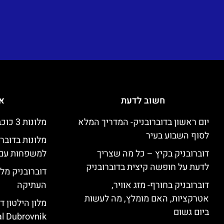
חשוב לדעת
אי
יום ראשון בדוברובניק- המדריך המלא
מלונות 3 כוכבים זולים בדוברובניק
לסוף השבוע בעיר
מלונות בדובר
דוברובניק בקיץ – כל מה שצריך
למשפחות עם 
לדעת על חופשה קיצית בדוברובניק
דוברובניק מלו
דוברובניק בחורף- מזג אוויר,
העתיקה
אטרקציות, האם מומלץ, מה לעשות
ביום גשום
l Dubrovnik)