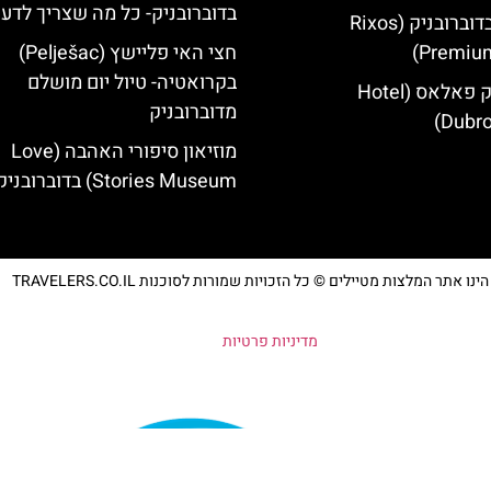
בדוברובניק- כל מה שצריך לדע
מלון ריקסוס בדוברובניק (Rixos
Premium
חצי האי פליישץ (Pelješac)
בקרואטיה- טיול יום מושלם
מלון דוברובניק פאלאס (Hotel
מדוברובניק
Dubro
מוזיאון סיפורי האהבה (Love
Stories Museum) בדוברובניק
נו אתר המלצות מטיילים © כל הזכויות שמורות לסוכנות TRAVELERS.CO.IL
מדיניות פרטיות