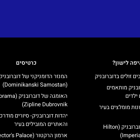
פה לישון?
כרטיסים
המנזר הדומניקני של דוברובניק
(Dominikanski Samostan)
ובניק מותאמים
ילדים
האומגה של דוברובני
Zipline Dubrovnik)
נות מומלצים בעיר
יהדות דוברובניק- סיורים מודרכ
והאתרים המובילים בעיר
מלון הילטון דוברובניק (Hilton
Imperia