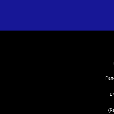
ק (Panorama
ים
ארמון הרקטור (Rector's Palace)