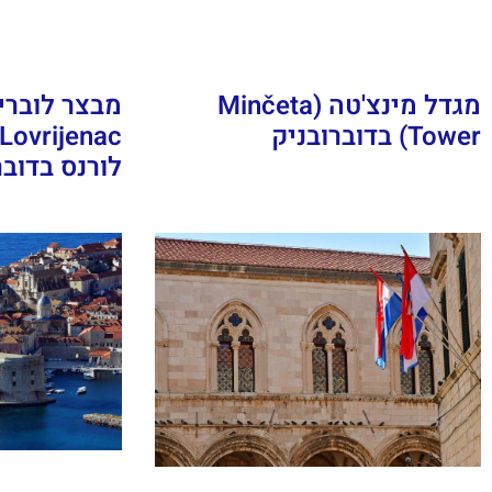
מגדל מינצ'טה (Minčeta
Tower) בדוברובניק
לורנס בדובר