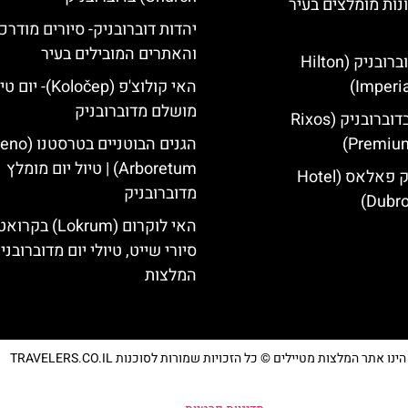
נות מומלצים בעיר
יהדות דוברובניק- סיורים מודרכ
והאתרים המובילים בעיר
מלון הילטון דוברובניק (Hilton
Imperia
האי קולוצ'פ (Koločep)- יו
מושלם מדוברובניק
מלון ריקסוס בדוברובניק (Rixos
Premium
הגנים הבוטניים ב
Arboretum) | טיול יום מומלץ
מלון דוברובניק פאלאס (Hotel
מדוברובניק
Dubro
האי לוקרום (Lokrum) ב
סיורי שייט, טיולי יום מדוברובני
המלצות
נו אתר המלצות מטיילים © כל הזכויות שמורות לסוכנות TRAVELERS.CO.IL