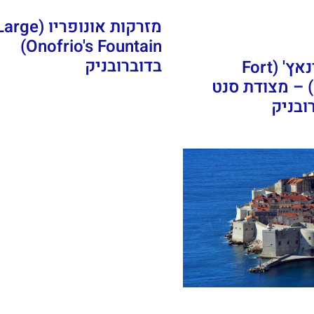
מזרקות אונופריו (rge
Onofrio's Fountain)
בדוברובניק
מבצר לוברינאץ' (Fort
Lovrijenac) – מצודת סנט
ובניק