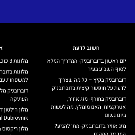
חשוב לדעת
אי
יום ראשון בדוברובניק- המדריך המלא
מלונות 3 כוכבים זולים בדוברובניק
לסוף השבוע בעיר
מלונות בדובר
דוברובניק בקיץ – כל מה שצריך
למשפחות עם 
לדעת על חופשה קיצית בדוברובניק
דוברובניק מלו
דוברובניק בחורף- מזג אוויר,
העתיקה
אטרקציות, האם מומלץ, מה לעשות
ביום גשום
l Dubrovnik)
מזג אוויר בדוברובניק- מתי להגיע?
המדריך המקיף