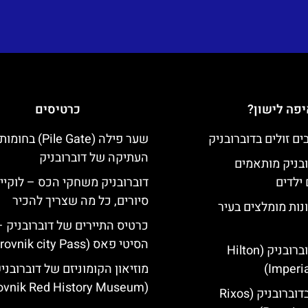
פה לישון?
כרטיסים
שער פילה (Pile Gate)
העתיקה של דוברובניק
ובניק מותאמים
ילדים
דוברובניק משחקי הכס – לוקיי
סיורים, כל מה שצריך להכיר
נות מומלצים בעיר
כרטיס התיירים של דוברובניק –
הסיטי פאס (Dubrovnik city Pass)
מלון הילטון דוברובניק (Hilton
Imperia
מוזיאון הקומוניזם של דוברובני
(Dubrovnik Red History Museum)
מלון ריקסוס בדוברובניק (Rixos