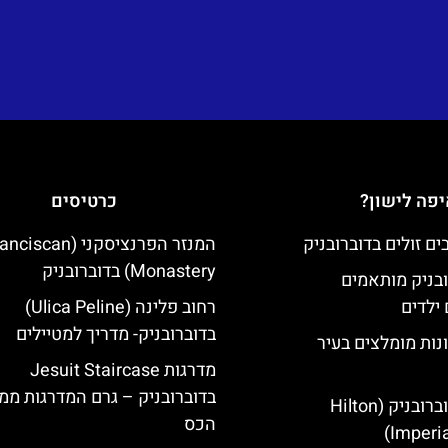
פה לישון?
כרטיסים
המנזר הפרנציסקני (iscan
Monastery) בדוברובניק
ובניק מותאמים
ילדים
רחוב פלינה (Ulica Peline)
בדוברובניק- מדריך למטיילים
נות מומלצים בעיר
מדרגות Jesuit Staircase
בדוברובניק – גרם המדרגות מ
מלון הילטון דוברובניק (Hilton
הכס
Imperia