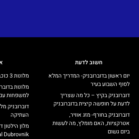
חשוב לדעת
אי
יום ראשון בדוברובניק- המדריך המלא
מלונות 3 כוכבים זולים בדוברובניק
לסוף השבוע בעיר
מלונות בדובר
דוברובניק בקיץ – כל מה שצריך
למשפחות עם 
לדעת על חופשה קיצית בדוברובניק
דוברובניק מלו
דוברובניק בחורף- מזג אוויר,
העתיקה
אטרקציות, האם מומלץ, מה לעשות
ביום גשום
l Dubrovnik)