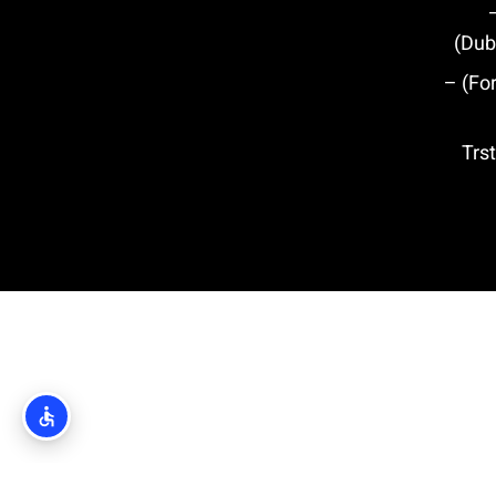
מבצר לוברינאץ' (Fort Lovrijenac) –
טרסטנו (Trsteno