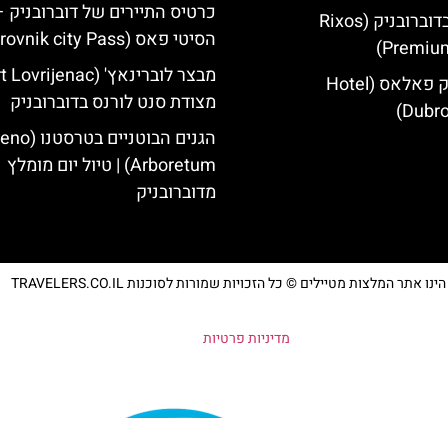
כרטיס התיירים של דוברובניק –
מלון ריקסוס בדוברובניק (Rixos
הסיטי פאס (Dubrovnik city Pass)
Premium
מלון דוברובניק פאלאס (Hotel
מצודת סנט לורנס בדוברובניק
Dubro
הגנים הבוטניים ב
Arboretum) | טיול יום מומלץ
מדוברובניק
נו אתר המלצות מטיילים © כל הזכויות שמורות לסוכנות TRAVELERS.CO.IL
מדיניות פרטיות