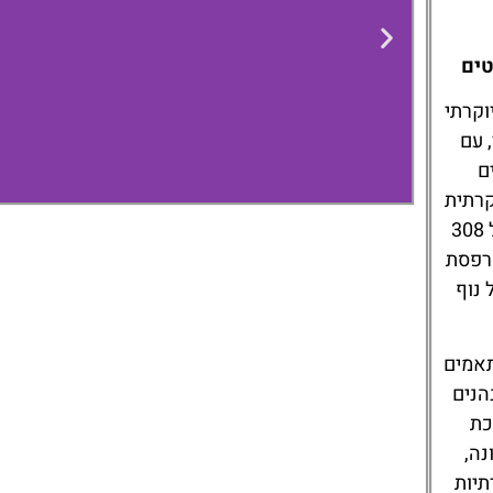
טים
ים יוקרתי
 עם
ם
קרתית
עם עיצוב מודרני, אווירה אלגנטית ואירוח מוקפד. כל 308
מרפסת
Hotel
 נוף
Dubrovnik
Palace
תאמים
הנים
כת
נה,
תיות