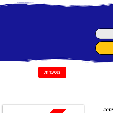
מסעדות
טית.