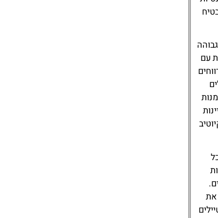
Hilton Imperial
בטיח
Dubrovnik
גבוהה
ת עם
ווחים
ים
מנות
ינות
וטיב
ל
ות
ם.
את
 למטיילים