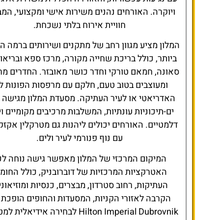
ויוקרה. האורחים נהנים משירות אישי ומקצועי, המ
חוויית אירוח בלתי נשכחת.​
המלון מציע מגוון רחב של מתקנים ושירותים ברמה ה
ביותר, כולל בריכת שחייה מקורה, מרכז ספא ובריאו
סאונה, חמאם טורקי וחדר כושר מאובזר. החדרים מר
ומעוצבים בטוב טעם, חלקם עם מרפסות הפונות ל
האדריאטי או לעיר העתיקה. מסעדת המלון מגישה 
ים-תיכוניות עונתיות, המשלבות מרכיבים מקומיים וי
דלמטיים. האורחים יכולים ליהנות גם מטרקלין אקזקי
עם נוף פנורמי לעיר ולים.​
המיקום המרכזי של המלון מאפשר גישה נוחה לכ
האטרקציות המרכזיות של דוברובניק, כולל החומ
העתיקות, רחוב סטרדון, מבצרים, כנסיות ומוזיאוני
הקרבה לאזורי הקניות, המסעדות והחופים הופכת 
Hilton Imperial Dubrovnik לבחירה אידיאלית