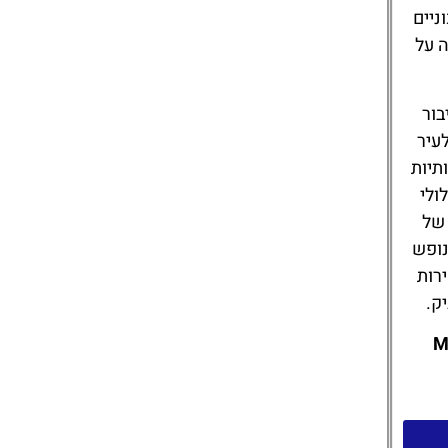
ניים
ה על
אפשר חיבור
לעיר
תיות
ולי
 של
נופש
רות
ק.
M,