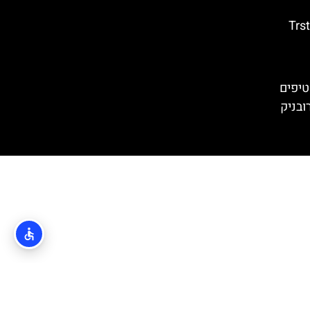
טרסטנו (Trsteno
טיפים
ובניק