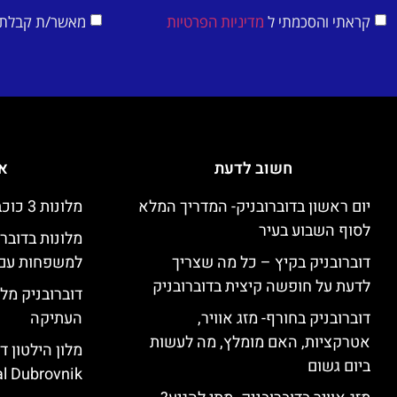
קראתי והסכמתי ל
מדיניות הפרטיות
מאשר/ת קבלת די
חשוב לדעת
אי
יום ראשון בדוברובניק- המדריך המלא
מלונות 3 כוכבים זולים בדוברובניק
לסוף השבוע בעיר
מלונות בדובר
דוברובניק בקיץ – כל מה שצריך
למשפחות עם 
לדעת על חופשה קיצית בדוברובניק
דוברובניק מלו
דוברובניק בחורף- מזג אוויר,
העתיקה
אטרקציות, האם מומלץ, מה לעשות
ביום גשום
l Dubrovnik)