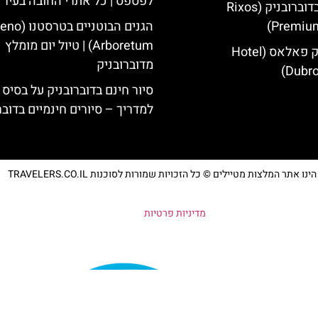
לפספס | כל אתרי החובה בעיר
מלון ריקסוס בדוברובניק (Rixos
Premium
הגנים הבוטניים ב
Arboretum) | טיול יום מומלץ
מלון דוברובניק פאלאס (Hotel
מדוברובניק
Dubro
סיור חינם בדוברובניק על בסיס 
למדריך – סיורים חינמיים בדובר
נו אתר המלצות מטיילים © כל הזכויות שמורות לסוכנות TRAVELERS.CO.IL
מדיניות פרטיות