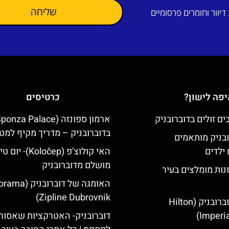
שליחה
וור וחומרים פרסומיים
פה לישון?
כרטיסים
בדוברובניק – מדריך מקיף למטי
ובניק מותאמים
ילדים
האי קולוצ'פ (Koločep)- יו
מושלם מדוברובניק
נות מומלצים בעיר
האומגה של דוברובני
Zipline Dubrovnik)
מלון הילטון דוברובניק (Hilton
Imperia
דוברובניק- האטרקציות שאסור