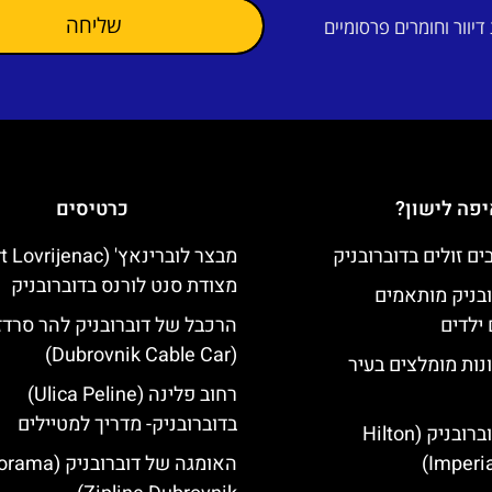
שליחה
וור וחומרים פרסומיים
פה לישון?
כרטיסים
מצודת סנט לורנס בדוברובניק
ובניק מותאמים
ילדים
הרכבל של דוברובניק להר סרדז'
(Dubrovnik Cable Car)
נות מומלצים בעיר
רחוב פלינה (Ulica Peline)
בדוברובניק- מדריך למטיילים
מלון הילטון דוברובניק (Hilton
Imperia
האומגה של דוברובני