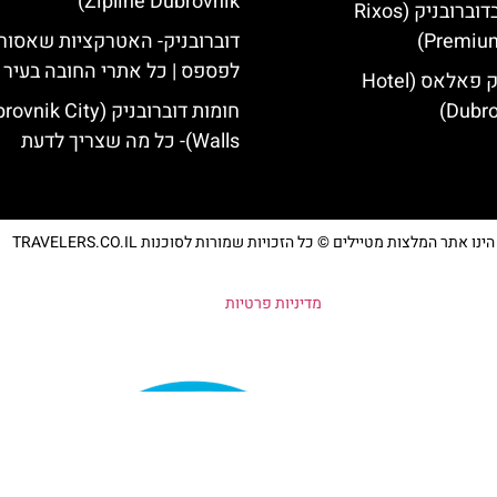
Zipline Dubrovnik)
מלון ריקסוס בדוברובניק (Rixos
Premium
דוברובניק- האטרקציות שאסור
לפספס | כל אתרי החובה בעיר
מלון דוברובניק פאלאס (Hotel
Dubro
חומות דוברובניק (ik City
Walls)- כל מה שצריך לדעת
נו אתר המלצות מטיילים © כל הזכויות שמורות לסוכנות TRAVELERS.CO.IL
מדיניות פרטיות