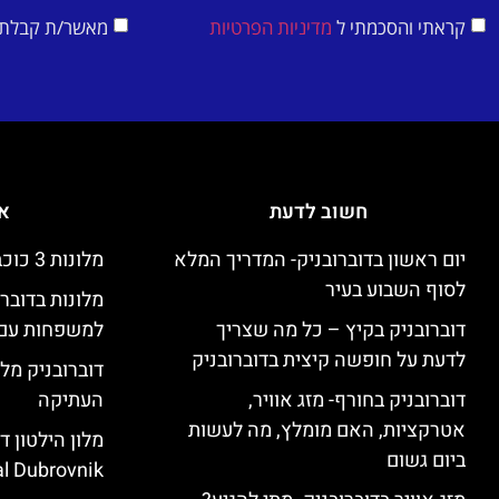
קראתי והסכמתי ל
מדיניות הפרטיות
מאשר/ת קבלת די
חשוב לדעת
אי
יום ראשון בדוברובניק- המדריך המלא
מלונות 3 כוכבים זולים בדוברובניק
לסוף השבוע בעיר
מלונות בדובר
דוברובניק בקיץ – כל מה שצריך
למשפחות עם 
לדעת על חופשה קיצית בדוברובניק
דוברובניק מלו
דוברובניק בחורף- מזג אוויר,
העתיקה
אטרקציות, האם מומלץ, מה לעשות
ביום גשום
l Dubrovnik)