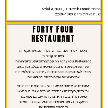
כתובת:
Srđ ul. 3, 20000, Dubrovnik, Croatia
שעות פעילות:
כל יום: 10:00–22:00
FORTY FOUR
RESTAURANT
ביסטרו יוקרתי בלב העיר העתיקה – טעמים מוקפדים
באווירה קלאסית
Forty Four Restaurant ממוקמת ברחוב שקט בתוך חומות
העיר העתיקה של דוברובניק. המסעדה משלבת בין עיצוב
מודרני לאבן המקומית המסורתית, עם חצר נעימה לארוחות
ערב רומנטיות וארוחות צהריים אלגנטיות.
התפריט מציע מנות גורמה בהשראת המטבח הים-תיכוני
והצרפתי, תוך שימוש במרכיבים טריים ועונתיים. תמצאו
כאן טורטליני בעבודת יד, צדפות ודגים, וגם מנות בשר
מושקעות. כל מנה מוגשת באסתטיקה גבוהה, והשירות
ברמה של מסעדות שף.