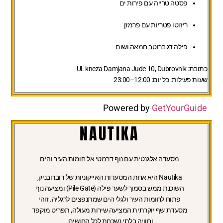
פסטה טרייה עם פירות ים
ריזוטו פטריות עם פרמזן
פילה דג ברוטב חמאה ושום
כתובת:
Ul. kneza Damjana Jude 10, Dubrovnik
שעות פעילות:
כל יום: 12:00–23:00
Powered by
GetYourGuide
NAUTIKA
מסעדה אלגנטית עם נוף דרמטי אל חומות העיר והים
Nautika היא אחת המסעדות האייקוניות של דוברובניק,
השוכנת ממש בסמוך לשער פילה (Pile Gate) ומציעה נוף
פתוח לחומות העיר ולגלי הים שמתנפצים לרגליה. זוהי
מסעדת שף יוקרתית המציעה שירות מעולה, תפריט מוקפד
וחוויה בלתי נשכחת לכל החושים.