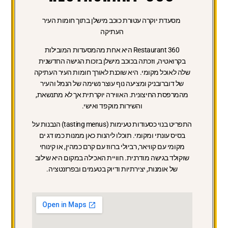
מסעדת יוקרה עטורת כוכב מישלן בתוך חומות העיר
העתיקה
Restaurant 360 היא אחת מהמסעדות המובילות
בקרואטיה, וזכתה בכוכב מישלן בזכות הגישה החדשנית
שלה לאוכל מקומי. היא שוכנת לאורך חומות העיר העתיקה
של דוברובניק ומציעה נוף עוצר נשימה של הנמל והעיר
מהמרפסת החיצונית. האווירה יוקרתית אך לא מתנשאת,
והשירות מוקפד ואישי.
התפריט בנוי כסעודות טעימות (tasting menus) הנבנות על
בסיס עונתי ומקומי. תוכלו ליהנות כאן ממנות כמו דג ים
מקומי עם קוויאר, רביולי ברווז עם קרם כמהין, או קינוחי
שוקולד בגישה מודרנית. חוויית האכילה במקום היא שילוב
של אומנות, יצירתיות ודיוק בטעמים ובפרזנטציה.