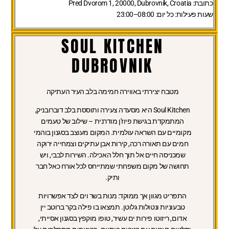
כתובת:
Pred Dvorom 1, 20000, Dubrovnik, Croatia
שעות פעילות:
כל יום: 08:00–23:00
SOUL KITCHEN
DUBROVNIK
מטבח יצירתי באווירה חמימה בלב העיר העתיקה
Soul Kitchen היא מסעדה צעירה ותוססת בלב דוברובניק,
המתמקדת בגישת פיוז'ן מודרנית – שילוב של טעמים
מקומיים עם השראה עולמית. המקום מעוצב בסגנון בוהמי
חמים עם תאורה רכה, קירות אבן עתיקים וצמחייה ירוקה
שמכניסה חיים אל תוך חלל האכילה. השירות לבבי, ויש
תחושה של מקום משפחתי שמתייחס לכל אורח כאל חבר
ותיק.
התפריט מגוון אך ממוקד: מנות בשר וים לצד אפשרויות
טבעוניות ונטולות גלוטן. תמצאו בו פילה בקר ברוטב יין
אדום, ריזוטו פירות ים עשיר, טופו מוקפץ בסגנון אסייתי,