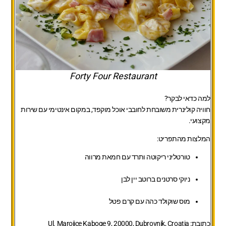
Forty Four Restaurant
למה כדאי לבקר?
חוויה קולינרית משובחת לחובבי אוכל מוקפד, במקום אינטימי עם שירות
מקצועי.
המלצות מהתפריט:
טורטליני ריקוטה ותרד עם חמאת מרווה
ניוקי סרטנים ברוטב יין לבן
מוס שוקולד כהה עם קרם פטל
כתובת:
Ul. Marojice Kaboge 9, 20000, Dubrovnik, Croatia