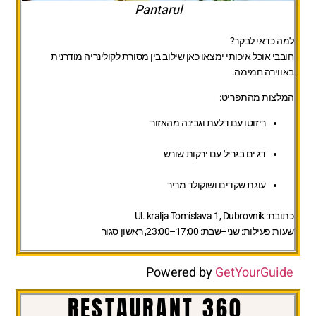
Pantarul
למה כדאי לבקר?
חובבי אוכל איכותי ימצאו כאן שילוב בין מסורת לקולינריה מודרנית
באווירה חמימה.
המלצות מהתפריט:
ריזוטו עם דלעת וגבינה מהאזור
דג ים בגריל עם ירקות שורש
עוגת שקדים ושוקולד מריר
כתובת:
Ul. kralja Tomislava 1, Dubrovnik
שעות פעילות:
שני–שבת: 17:00–23:00, ראשון סגור
Powered by
GetYourGuide
RESTAURANT 360