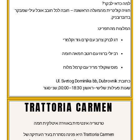
למה כדאי לבקר?
חוויה קולינרית מהמעלה הראשונה – חובה לכל חובב אוכל עילי שמבקר
בדוברובניק.
המלצות מהתפריט:
דג לברק צרוב עם קרם גזר וקלמרי
רביולי ברווז עם רוטב חמאה חומה
מוס שוקולד מריר עם קרמל מלוח
כתובת:
Ul. Svetog Dominika bb, Dubrovnik
שעות פעילות:
שלישי–ראשון: 18:30–00:00, שני סגור
TRATTORIA CARMEN
טרטוריה אינטימית באווירה איטלקית חמה
Trattoria Carmen היא פנינה נסתרת בעיר העתיקה של