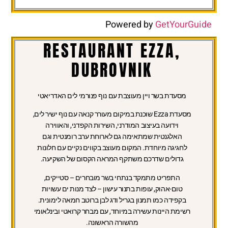
Powered by
GetYourGuide
RESTAURANT EZZA,
DUBROVNIK
מסעדת בשר ויין מעוצבת עם נוף פנורמי לים האדריאטי
מסעדת Ezza שוכנת במיקום מעורר קנאה עם נוף ישיר לים,
וידועה בעיצוב המודרני, השירות הקפדני, והאווירה
האלגנטית שמתאימה גם לארוחת ערב רומנטית וגם
לחגיגה מיוחדת. המקום מעוצב בקווים נקיים עם חלונות
גדולים שדרכם משתקף המראה הקסום של השקיעה.
התפריט מתמקד בנתחי בשר מובחרים – סטייקים,
טום-אהוק, עופות בתנור עישון – לצד מנות ים עשויות
בקפידה כמו תמנון בגריל ודג לבן ברוטב חמאה לימונית.
רשימת היינות עשירה במיוחד, עם מבחר קרואטי ובינלאומי
מהשורה הראשונה.