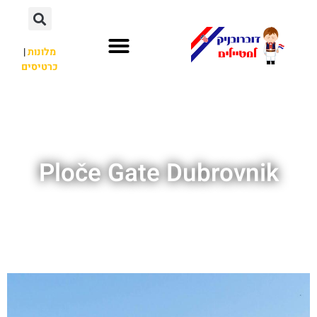
מלונות
|
כרטיסים
השכרת רכב
חשוב לדעת
אתרי תיירות
מחוץ לדוברובניק
Ploče Gate Dubrovnik