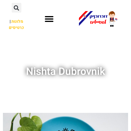
מלונות
|
כרטיסים
השכרת רכב
חשוב לדעת
אתרי תיירות
מחוץ לדוברובניק
Nishta Dubrovnik