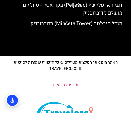
חצי האי פליישץ (Pelješac) בקרואטיה- טיול יום
מושלם מדוברובניק
מגדל מינצ'טה (Minčeta Tower) בדוברובניק
האתר הינו אתר המלצות מטיילים © כל הזכויות שמורות לסוכנות
TRAVELERS.CO.IL
מדיניות פרטיות