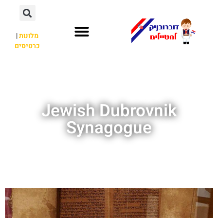
מלונות
|
כרטיסים
השכרת רכב
חשוב לדעת
אתרי תיירות
מחוץ לדוברובניק
Jewish Dubrovnik
Synagogue